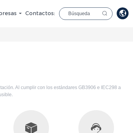

resas
Contactos:

entación. Al cumplir con los estándares GB3906 e IEC298 a
usible.