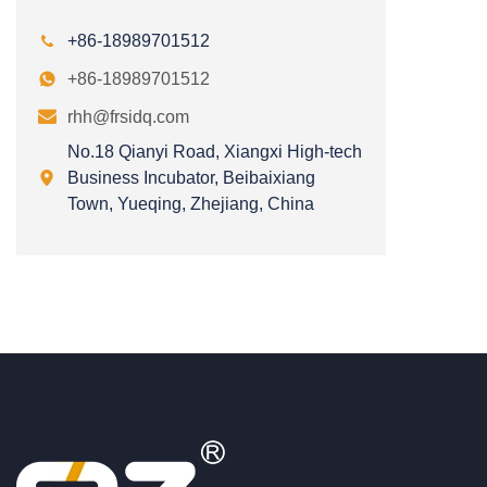

+86-18989701512

+86-18989701512

rhh@frsidq.com
No.18 Qianyi Road, Xiangxi High-tech

Business Incubator, Beibaixiang
Town, Yueqing, Zhejiang, China