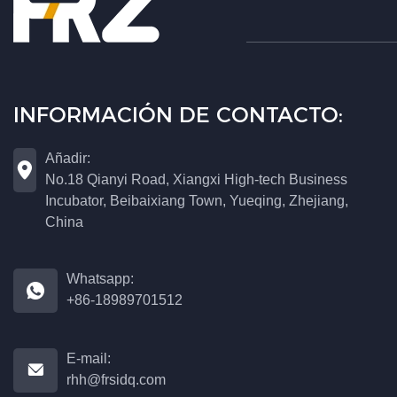
INFORMACIÓN DE CONTACTO:
Añadir:

No.18 Qianyi Road, Xiangxi High-tech Business
Incubator, Beibaixiang Town, Yueqing, Zhejiang,
China
Whatsapp:

+86-18989701512
E-mail:

rhh@frsidq.com