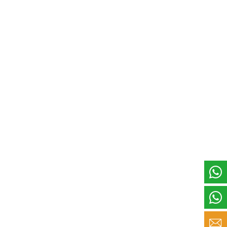


