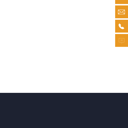


