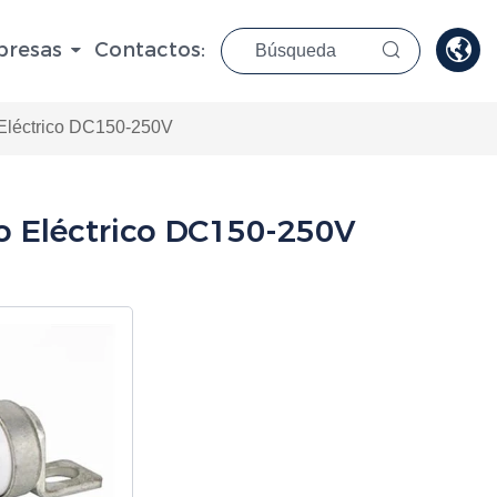

resas
Contactos:

Eléctrico DC150-250V
o Eléctrico DC150-250V